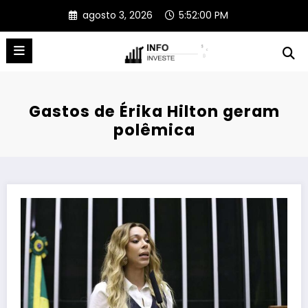
Pular
agosto 3, 2026
5:52:01 PM
para
o
conteúdo
Gastos de Érika Hilton geram
polêmica