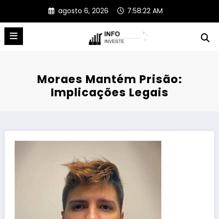
Pular
agosto 6, 2026
7:58:22 AM
para
o
conteúdo
Moraes Mantém Prisão:
Implicações Legais